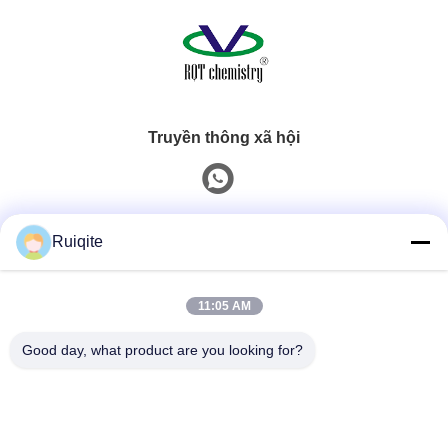
Truyền thông xã hội
Liên hệ nhanh
Ruiqite
Điện thoại
11:05 AM
0086-18217621160
Good day, what product are you looking for?
E-Mail
coco@richite.com