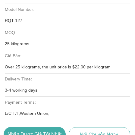
Model Number:
RQT-127
MOQ:
25 kilograms
Giá Bán:
Over 25 kilograms, the unit price is $22.00 per kilogram
Delivery Time:
3-4 working days
Payment Terms:
L/C,T/T,Western Union,
Nhận Được Giá Tốt Nhất
Nói Chuyện Ngay.